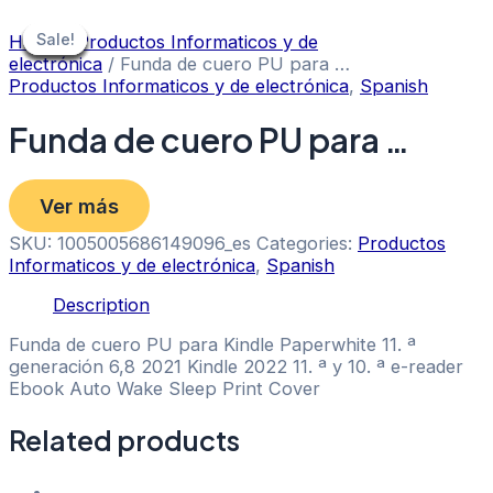
Skip
to
Sale!
Sale!
Sale!
Sale!
Sale!
Sale!
Sale!
Sale!
Home
/
Productos Informaticos y de
content
electrónica
/ Funda de cuero PU para …
Productos Informaticos y de electrónica
,
Spanish
Funda de cuero PU para …
Ver más
SKU:
1005005686149096_es
Categories:
Productos
Informaticos y de electrónica
,
Spanish
Description
Funda de cuero PU para Kindle Paperwhite 11. ª
generación 6,8 2021 Kindle 2022 11. ª y 10. ª e-reader
Ebook Auto Wake Sleep Print Cover
Related products