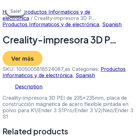
Skip
to
Sale!
Sale!
Sale!
Sale!
Sale!
Sale!
Sale!
Home
/
Productos Informaticos y de
content
electrónica
/ Creality-impresora 3D P…
Productos Informaticos y de electrónica
,
Spanish
Creality-impresora 3D P…
Ver más
SKU:
1005005818524087_es
Categories:
Productos
Informaticos y de electrónica
,
Spanish
Description
Creality-impresora 3D PEI de 235x235mm, placa de
construcción magnética de acero flexible pintada en
polvo para K1/Ender 3 S1Pro/Ender 3 V2/Neo/Ender 3
S1
Related products