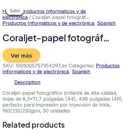
Skip
to
Sale!
Sale!
Sale!
Sale!
Sale!
Sale!
Sale!
Sale!
Sale!
Home
/
Productos Informaticos y de
content
electrónica
/ Coraljet-papel fotográf…
Productos Informaticos y de electrónica
,
Spanish
Coraljet-papel fotográf…
Ver más
SKU:
1005005757354297_es
Categories:
Productos
Informaticos y de electrónica
,
Spanish
Description
Coraljet-papel fotográfico brillante de alta calidad,
hojas de 8,3×11,7 pulgadas (A4), 4X6 pulgadas (4R),
perfecto para impresión por inyección de tinta,
180/210/230gsm, 50 unidades
Related products