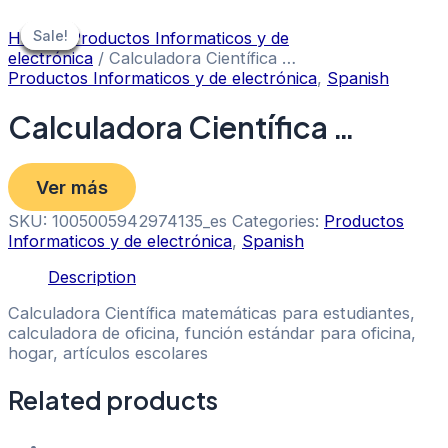
Skip
to
Sale!
Sale!
Sale!
Sale!
Sale!
Sale!
Home
/
Productos Informaticos y de
content
electrónica
/ Calculadora Científica …
Productos Informaticos y de electrónica
,
Spanish
Calculadora Científica …
Ver más
SKU:
1005005942974135_es
Categories:
Productos
Informaticos y de electrónica
,
Spanish
Description
Calculadora Científica matemáticas para estudiantes,
calculadora de oficina, función estándar para oficina,
hogar, artículos escolares
Related products