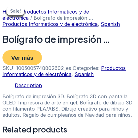
Skip
to
Sale!
Sale!
Sale!
Sale!
Sale!
Sale!
Sale!
Sale!
Sale!
Home
/
Productos Informaticos y de
content
electrónica
/ Bolígrafo de impresión …
Productos Informaticos y de electrónica
,
Spanish
Bolígrafo de impresión …
Ver más
SKU:
1005005748802602_es
Categories:
Productos
Informaticos y de electrónica
,
Spanish
Description
Bolígrafo de impresión 3D. Bolígrafo 3D con pantalla
OLED. Impresora de arte en gel. Bolígrafo de dibujo 3D
con filamento PLA/ABS. Dibujo creativo para niños y
adultos. Regalo de cumpleaños de Navidad para niños.
Related products