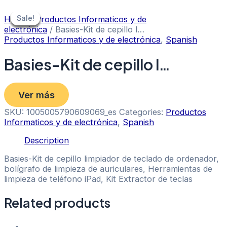
Skip
to
Sale!
Sale!
Sale!
Sale!
Sale!
Sale!
Home
/
Productos Informaticos y de
content
electrónica
/ Basies-Kit de cepillo l…
Productos Informaticos y de electrónica
,
Spanish
Basies-Kit de cepillo l…
Ver más
SKU:
1005005790609069_es
Categories:
Productos
Informaticos y de electrónica
,
Spanish
Description
Basies-Kit de cepillo limpiador de teclado de ordenador,
bolígrafo de limpieza de auriculares, Herramientas de
limpieza de teléfono iPad, Kit Extractor de teclas
Related products