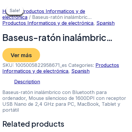
Skip
to
Sale!
Sale!
Sale!
Sale!
Sale!
Sale!
Sale!
Sale!
Sale!
Home
/
Productos Informaticos y de
content
electrónica
/ Baseus-ratón inalámbric…
Productos Informaticos y de electrónica
,
Spanish
Baseus-ratón inalámbric…
Ver más
SKU:
1005005822958671_es
Categories:
Productos
Informaticos y de electrónica
,
Spanish
Description
Baseus-ratón inalámbrico con Bluetooth para
ordenador, Mouse silencioso de 1600DPI con receptor
USB Nano de 2,4 GHz para PC, MacBook, Tablet y
portátil
Related products