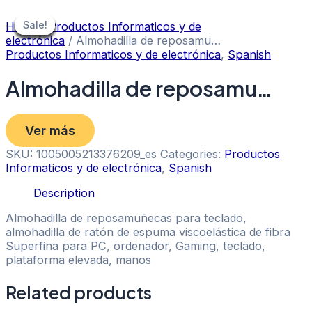
Skip
to
Sale!
Sale!
Sale!
Sale!
Sale!
Sale!
Sale!
Sale!
Sale!
Home
/
Productos Informaticos y de
content
electrónica
/ Almohadilla de reposamu…
Productos Informaticos y de electrónica
,
Spanish
Almohadilla de reposamu…
Ver más
SKU:
1005005213376209_es
Categories:
Productos
Informaticos y de electrónica
,
Spanish
Description
Almohadilla de reposamuñecas para teclado,
almohadilla de ratón de espuma viscoelástica de fibra
Superfina para PC, ordenador, Gaming, teclado,
plataforma elevada, manos
Related products