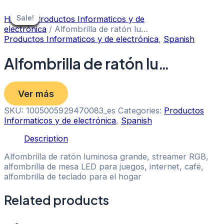
Skip
to
Sale!
Sale!
Sale!
Sale!
Sale!
Sale!
Sale!
Sale!
Sale!
Home
/
Productos Informaticos y de
content
electrónica
/ Alfombrilla de ratón lu…
Productos Informaticos y de electrónica
,
Spanish
Alfombrilla de ratón lu…
Ver más
SKU:
1005005929470083_es
Categories:
Productos
Informaticos y de electrónica
,
Spanish
Description
Alfombrilla de ratón luminosa grande, streamer RGB,
alfombrilla de mesa LED para juegos, internet, café,
alfombrilla de teclado para el hogar
Related products