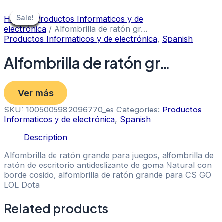
Skip
to
Sale!
Sale!
Sale!
Sale!
Sale!
Sale!
Sale!
Sale!
Sale!
Home
/
Productos Informaticos y de
content
electrónica
/ Alfombrilla de ratón gr…
Productos Informaticos y de electrónica
,
Spanish
Alfombrilla de ratón gr…
Ver más
SKU:
1005005982096770_es
Categories:
Productos
Informaticos y de electrónica
,
Spanish
Description
Alfombrilla de ratón grande para juegos, alfombrilla de
ratón de escritorio antideslizante de goma Natural con
borde cosido, alfombrilla de ratón grande para CS GO
LOL Dota
Related products