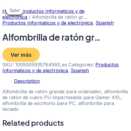
Skip
to
Sale!
Sale!
Sale!
Sale!
Sale!
Sale!
Sale!
Home
/
Productos Informaticos y de
content
electrónica
/ Alfombrilla de ratón gr…
Productos Informaticos y de electrónica
,
Spanish
Alfombrilla de ratón gr…
Ver más
SKU:
1005005935784993_es
Categories:
Productos
Informaticos y de electrónica
,
Spanish
Description
Alfombrilla de ratón grande para ordenador, alfombrilla
de ratón de cuero PU impermeable para Gamer XXL,
alfombrilla de escritorio para PC, alfombrilla para
teclado
Related products