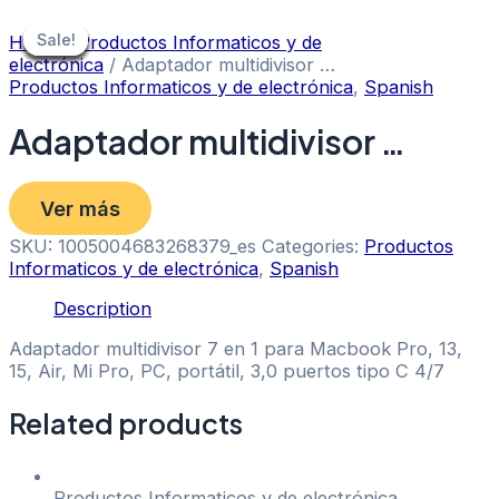
Skip
to
Sale!
Sale!
Sale!
Sale!
Sale!
Sale!
Sale!
Sale!
Home
/
Productos Informaticos y de
content
electrónica
/ Adaptador multidivisor …
Productos Informaticos y de electrónica
,
Spanish
Adaptador multidivisor …
Ver más
SKU:
1005004683268379_es
Categories:
Productos
Informaticos y de electrónica
,
Spanish
Description
Adaptador multidivisor 7 en 1 para Macbook Pro, 13,
15, Air, Mi Pro, PC, portátil, 3,0 puertos tipo C 4/7
Related products
Productos Informaticos y de electrónica