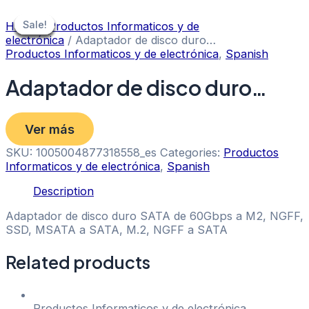
Skip
to
Sale!
Sale!
Sale!
Sale!
Sale!
Sale!
Sale!
Home
/
Productos Informaticos y de
content
electrónica
/ Adaptador de disco duro…
Productos Informaticos y de electrónica
,
Spanish
Adaptador de disco duro…
Ver más
SKU:
1005004877318558_es
Categories:
Productos
Informaticos y de electrónica
,
Spanish
Description
Adaptador de disco duro SATA de 60Gbps a M2, NGFF,
SSD, MSATA a SATA, M.2, NGFF a SATA
Related products
Productos Informaticos y de electrónica