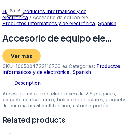
Skip
to
Sale!
Sale!
Sale!
Sale!
Sale!
Sale!
Sale!
Sale!
Home
/
Productos Informaticos y de
content
electrónica
/ Accesorio de equipo ele…
Productos Informaticos y de electrónica
,
Spanish
Accesorio de equipo ele…
Ver más
SKU:
1005004722110730_es
Categories:
Productos
Informaticos y de electrónica
,
Spanish
Description
Accesorio de equipo electrónico de 2,5 pulgadas,
paquete de disco duro, bolsa de auriculares, paquete
de energía móvil multifunción, estuche portátil
Related products